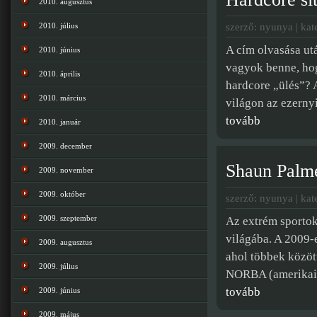
2010. augusztus
szerző: nyunya | kat
2010. július
A cím olvasása utá
2010. június
vagyok benne, ho
2010. április
hardcore „ülés”? A
2010. március
világon az ezernyi
tovább
2010. január
2009. december
Shaun Palme
2009. november
2009. október
szerző: nyunya | kat
2009. szeptember
Az extrém sportok
világába. A 2009-e
2009. augusztus
ahol többek között
2009. július
NORBA (amerikai 
tovább
2009. június
2009. május