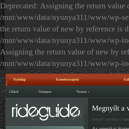
Deprecated: Assigning the return value 
/mnt/www/data/nyunya311/www/wp-setti
the return value of new by reference is 
/mnt/www/data/nyunya311/www/wp-inclu
Assigning the return value of new by ref
/mnt/www/data/nyunya311/www/wp-incl
Nyitólap
Eseménynaptár
Gal
Kapcsolat
Cikkek
Címlapon
Verseny
»
Megnyílt a
szerző: nyunya | kat
Az amerikai State