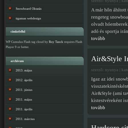
szerző: nyunya | kat
Snowboard Oktatás
A már hőn áhított
rengeteg snowboar
tigaman webdesign
olvadt hóemberek 
adó és sportja irán
címkefelhő
tovább
WP Cumulus Flash tag cloud by
Roy Tanck
requires Flash
Player 9 or better.
Air&Style I
archívum
szerző: nyunya | kat
2013. május
Igaz az idei snow
2012. április
visszatekintéskén
2011. június
Air&Style (ami ta
2011. május
kistestvéreként i
tovább
2011. április
2011. március
Hardcore sit