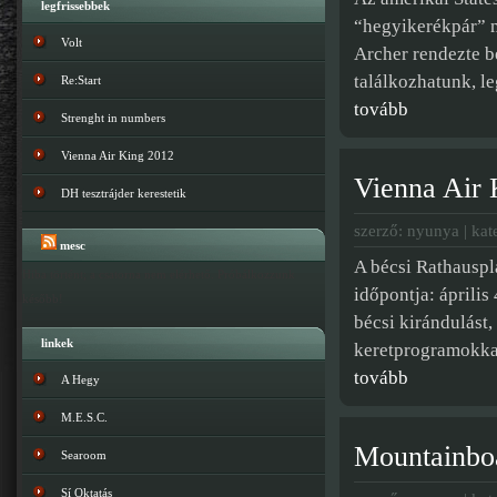
legfrissebbek
“hegyikerékpár” m
Volt
Archer rendezte be
találkozhatunk, le
Re:Start
tovább
Strenght in numbers
Vienna Air King 2012
Vienna Air 
DH tesztrájder kerestetik
szerző: nyunya | kat
mesc
A bécsi Rathauspl
Hiba történt; a csatorna nem elérhető. Próbálkozzunk
időpontja: április
később!
bécsi kirándulást
linkek
keretprogramokkal 
tovább
A Hegy
M.E.S.C.
Mountainbo
Searoom
Sí Oktatás