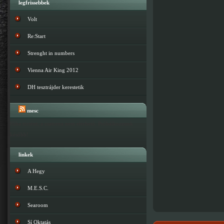
legfrissebbek
Volt
Re:Start
Strenght in numbers
Vienna Air King 2012
DH tesztrájder kerestetik
mesc
Hiba történt; a csatorna nem elérhető. Próbálkozzunk
később!
linkek
A Hegy
M.E.S.C.
Searoom
Sí Oktatás