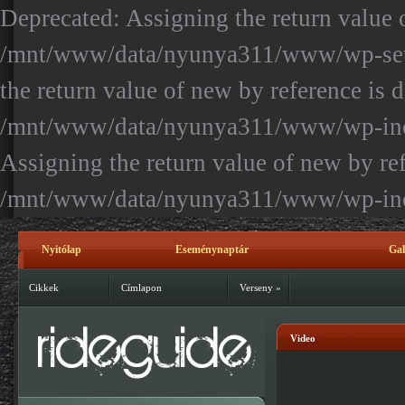
Deprecated: Assigning the return value 
/mnt/www/data/nyunya311/www/wp-setti
the return value of new by reference is 
/mnt/www/data/nyunya311/www/wp-inclu
Assigning the return value of new by ref
/mnt/www/data/nyunya311/www/wp-incl
Nyitólap
Eseménynaptár
Gal
Kapcsolat
Cikkek
Címlapon
Verseny
»
Video