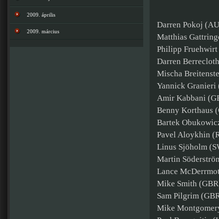
2009. április
Darren Pokoj (A
2009. március
Matthias Gattrin
Philipp Fruehwir
Darren Berreclot
Mischa Breitenste
Yannick Granieri
Amir Kabbani (G
Benny Korthaus 
Bartek Obukowic
Pavel Aloykhin (
Linus Sjöholm (
Martin Söderstr
Lance McDerrmot
Mike Smith (GBR
Sam Pilgrim (GB
Mike Montgomer