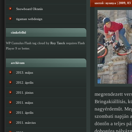
szerző: nyunya | 2009, 03
Snowboard Oktatás
tigaman webdesign
címkefelhő
WP Cumulus Flash tag cloud by
Roy Tanck
requires Flash
Player 9 or better.
archívum
2013. május
2012. április
2011. június
megrendezett vers
Bringakiállítás, 
2011. május
nagyérdeműt. Megé
2011. április
szombati napján a
2011. március
döntőn a teljes p
dobogóra pályázn