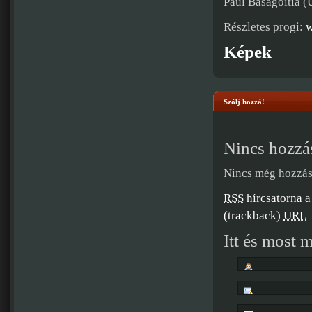
Paul Basagoitia 
Részletes progi:
w
Képek
Szólj hozzá!
Nincs hozzá
Nincs még hozzás
RSS
hírcsatorna a
(trackback)
URL
Itt és most 