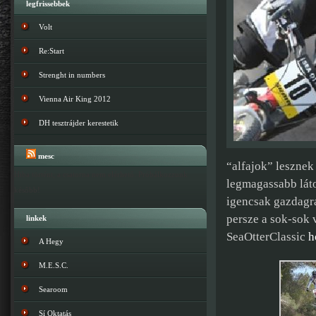
legfrissebbek
Volt
Re:Start
Strenght in numbers
Vienna Air King 2012
DH tesztrájder kerestetik
mesc
“alfajok” leszne
Hiba történt; a csatorna nem elérhető. Próbálkozzunk
legmagassabb láto
később!
igencsak gazdagra
persze a sok-sok 
linkek
SeaOtterClassic
h
A Hegy
M.E.S.C.
Searoom
Sí Oktatás