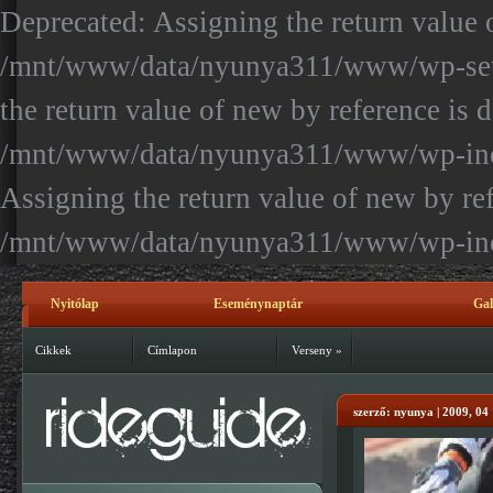
Deprecated: Assigning the return value 
/mnt/www/data/nyunya311/www/wp-setti
the return value of new by reference is 
/mnt/www/data/nyunya311/www/wp-inclu
Assigning the return value of new by ref
/mnt/www/data/nyunya311/www/wp-incl
Nyitólap
Eseménynaptár
Gal
Kapcsolat
Cikkek
Címlapon
Verseny
»
szerző: nyunya | 2009, 04