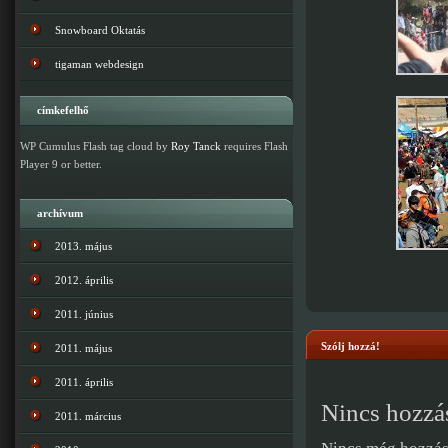
Snowboard Oktatás
tigaman webdesign
címkefelhő
WP Cumulus Flash tag cloud by
Roy Tanck
requires Flash
Player 9 or better.
archívum
2013. május
2012. április
2011. június
Szólj hozzá!
2011. május
2011. április
Nincs hozzá
2011. március